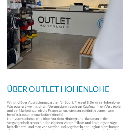
ÜBER OUTLET HOHENLOHE
Wir sind Euer Ausrüstungspartner für Sport, Freizeit & Beruf in Hohenlohe.
Was passiert, wenn sich am Vereinsstammtisch ein Kaufmann, ein Vertriebler
und ein Marketingprofi die Frage stellen, wie man zukünftig gemeinsam
beruflich zusammenarbeiten könnte?
Nun, zuerst einmal eine Idee. Vor dem Hintergrund, dass man in der
Vergangenheit schon für den eigenen Verein Trikots und Trainingsanzüge
bestellt hatte, und man von Service und Angebot in der Region nicht immer