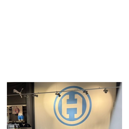
Ähnlich wie bei einem Lager- oder Fabrikverkauf findet man eine attraktive Auswahl an
Aktuellen Kollektionen
Saison-Auslaufwaren
Sonderkollektionen
Das Beste daran: Die Preise sind ganzjährig zwischen 20% und 70% gegenüber den
UVP´s reduziert.
Das Outlet direkt an der A6 im Industriegebiet Wolpertshausen bietet auf einer
ansprechenden Fläche ein tolles Einkaufserlebnis in den Bereichen Sports, Outdoor
und Activewear.