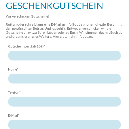
GESCHENKGUTSCHEIN
Wir verschicken Gutscheine!
Ruft an oder schreibt uns eine E-Mail an info@outlet-hohenlohe.de. Bestimmt
den gewünschten Betrag. Und los geht´s. Entweder verschicken wir die
Gutscheine direkt zu Euren Lieben oder zu Euch. Wir stimmen das mit Euch ab
und organisieren alles Weitere. Hier gibts mehr Infos dazu.
Gutscheinwert (ab 10€)
*
Name
*
Telefon
*
E-Mail
*