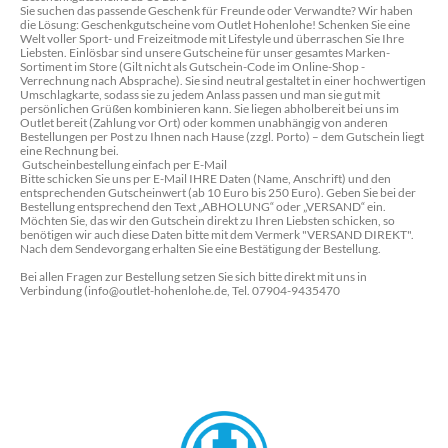
Sie suchen das passende Geschenk für Freunde oder Verwandte? Wir haben
die Lösung: Geschenkgutscheine vom Outlet Hohenlohe! Schenken Sie eine
Welt voller Sport- und Freizeitmode mit Lifestyle und überraschen Sie Ihre
Liebsten. Einlösbar sind unsere Gutscheine für unser gesamtes Marken-
Sortiment im Store (Gilt nicht als Gutschein-Code im Online-Shop -
Verrechnung nach Absprache). Sie sind neutral gestaltet in einer hochwertigen
Umschlagkarte, sodass sie zu jedem Anlass passen und man sie gut mit
persönlichen Grüßen kombinieren kann. Sie liegen abholbereit bei uns im
Outlet bereit (Zahlung vor Ort) oder kommen unabhängig von anderen
Bestellungen per Post zu Ihnen nach Hause (zzgl. Porto) – dem Gutschein liegt
eine Rechnung bei.
Gutscheinbestellung einfach per E-Mail
Bitte schicken Sie uns per E-Mail IHRE Daten (Name, Anschrift) und den
entsprechenden Gutscheinwert (ab 10 Euro bis 250 Euro). Geben Sie bei der
Bestellung entsprechend den Text „ABHOLUNG“ oder „VERSAND“ ein.
Möchten Sie, das wir den Gutschein direkt zu Ihren Liebsten schicken, so
benötigen wir auch diese Daten bitte mit dem Vermerk "VERSAND DIREKT".
Nach dem Sendevorgang erhalten Sie eine Bestätigung der Bestellung.
Bei allen Fragen zur Bestellung setzen Sie sich bitte direkt mit uns in
Verbindung (info@outlet-hohenlohe.de, Tel. 07904-9435470